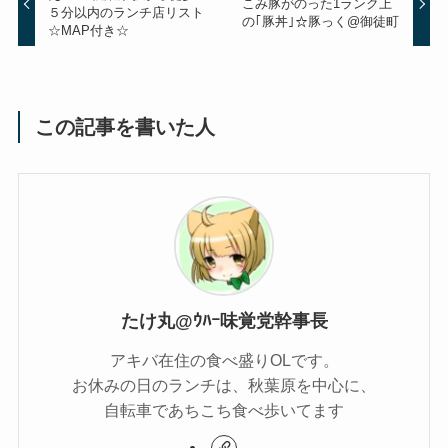
こみ豚がのった1ランク上
５分以内のランチ店リスト
の｢豚丼｣☆豚っく@御徒町
☆MAP付き☆
この記事を書いた人
たけ丸@ｳﾊｰ味覚党幹事長
アキバ在住の食べ盛りOLです。
お休みの日のランチは、秋葉原を中心に、
自転車であちこち食べ歩いてます