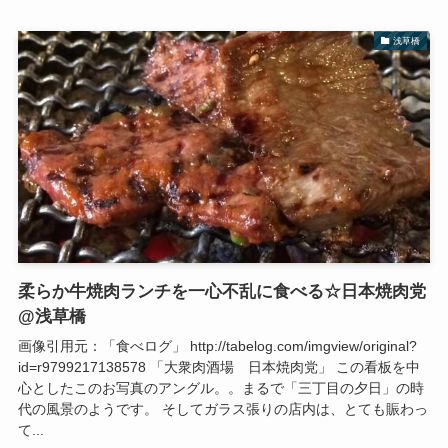
浅草橋
柔らか牛焼肉ランチを一心不乱に食べる☆日本焼肉党
@浅草橋
画像引用元：「食べログ」 http://tabelog.com/imgview/original?
id=r9799217138578 「大衆肉酒場 日本焼肉党」 この看板を中
心としたこのお写真のアングル。。まるで「三丁目の夕日」の時
代の風景のようです。 そしてガラス張りの店内は、とても賑わっ
て...