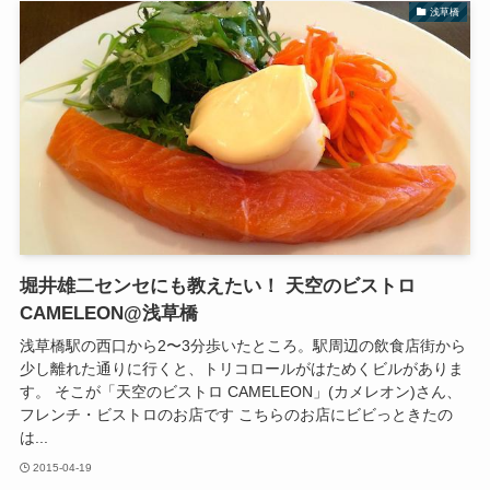
浅草橋
堀井雄二センセにも教えたい！ 天空のビストロ
CAMELEON@浅草橋
浅草橋駅の西口から2〜3分歩いたところ。駅周辺の飲食店街から
少し離れた通りに行くと、トリコロールがはためくビルがありま
す。 そこが「天空のビストロ CAMELEON」(カメレオン)さん、
フレンチ・ビストロのお店です こちらのお店にビビっときたの
は...
2015-04-19