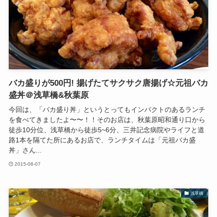
バカ盛りが500円! 揚げたてサクサク唐揚げ☆元祖バカ
盛丼＠浅草橋&秋葉原
今回は、「バカ盛り丼」というとってもインパクトのあるランチ
を食べてきましたよ〜〜！！そのお店は、秋葉原昭和通り口から
徒歩10分位、浅草橋から徒歩5~6分、三井記念病院やライフと道
路1本を隔てた所にあるお店で、ランチタイムは「元祖バカ盛
丼」さん...
2015-08-07
浅草橋