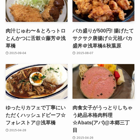
肉汁じゅわ〜＆とろっトロ
バカ盛りが500円! 揚げたて
とんかつに舌鼓☆藤芳＠浅
サクサク唐揚げ☆元祖バカ
草橋
盛丼＠浅草橋&秋葉原
2015-09-04
2015-08-07
ゆったりカフェで丁寧にい
肉食女子がうっとりしちゃ
ただくハッシュドビーフ☆
う絶品本格肉料理
フォレストア@浅草橋
☆Abats(アバ)@本郷三丁
目
2015-04-28
2015-04-26