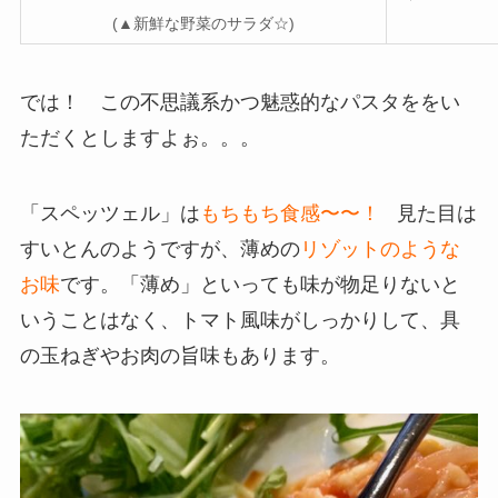
(▲新鮮な野菜のサラダ☆)
では！ この不思議系かつ魅惑的なパスタををい
ただくとしますよぉ。。。
「スペッツェル」は
もちもち食感〜〜！
見た目は
すいとんのようですが、薄めの
リゾットのような
お味
です。「薄め」といっても味が物足りないと
いうことはなく、トマト風味がしっかりして、具
の玉ねぎやお肉の旨味もあります。