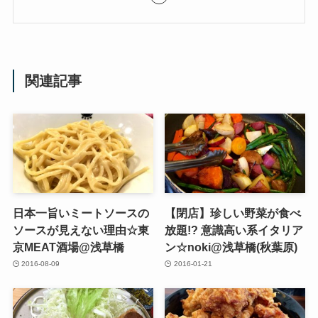
関連記事
日本一旨いミートソースの
【閉店】珍しい野菜が食べ
ソースが見えない理由☆東
放題!? 意識高い系イタリア
京MEAT酒場@浅草橋
ン☆noki@浅草橋(秋葉原)
2016-08-09
2016-01-21