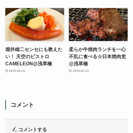
堀井雄二センセにも教えた
柔らか牛焼肉ランチを一心
い！ 天空のビストロ
不乱に食べる☆日本焼肉党
CAMELEON@浅草橋
@浅草橋
2015-04-19
2015-02-13
コメント
コメントする