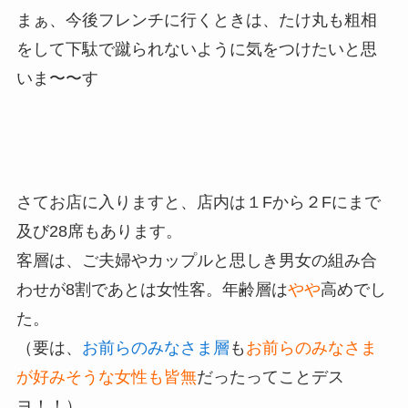
まぁ、今後フレンチに行くときは、たけ丸も粗相
をして下駄で蹴られないように気をつけたいと思
いま〜〜す
さてお店に入りますと、店内は１Fから２Fにまで
及び28席もあります。
客層は、ご夫婦やカップルと思しき男女の組み合
わせが8割であとは女性客。年齢層は
やや
高めでし
た。
（要は、
お前らのみなさま層
も
お前らのみなさま
が好みそうな女性も皆無
だったってことデス
ヨ！！）