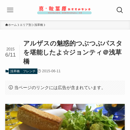
ホーム
エリア別
浅草橋
アルザスの魅惑的つぶつぶパスタ
2015
を堪能したよ☆ジョンティ＠浅草
6/11
橋
2015-06-11
浅草橋
フレンチ
当ページのリンクには広告が含まれています。