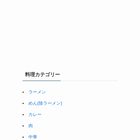
料理カテゴリー
ラーメン
めん(除ラーメン)
カレー
肉
中華