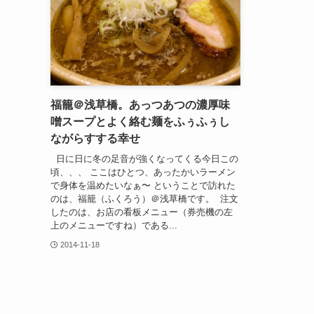
福籠＠浅草橋。あっつあつの濃厚味
噌スープとよく絡む麺をふぅふぅし
ながらすする幸せ
日に日に冬の足音が強くなってくる今日この
頃、、、 ここはひとつ、あったかいラーメン
で身体を温めたいなぁ〜 ということで訪れた
のは、福籠（ふくろう）＠浅草橋です。 注文
したのは、お店の看板メニュー（券売機の左
上のメニューですね）である...
2014-11-18