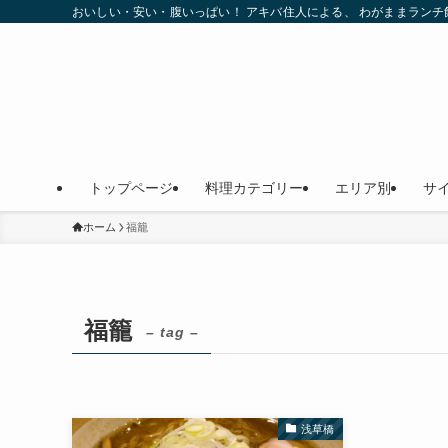
おいしい・安い・腹いっぱい！ アキバ住人による、 わがままラン
トップページ
料理カテゴリー
エリア別
サ
ホーム
福籠
福籠
– tag –
浅草橋